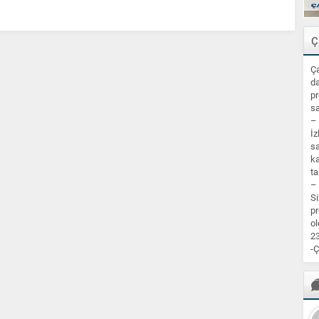
Ç
Ça
da
pr
sa
–
İz
sa
ka
ta
–
Si
pr
ol
23
-Ç