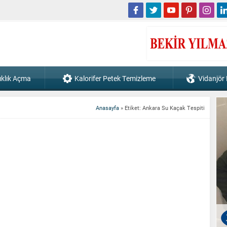
ıklık Açma
Kalorifer Petek Temizleme
Vidanjör
Anasayfa
»
Etiket: Ankara Su Kaçak Tespiti