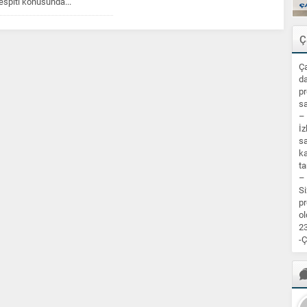
spiti konusunda...
Ç
Ça
da
pr
sa
–
İz
sa
ka
ta
–
Si
pr
ol
23
-Ç