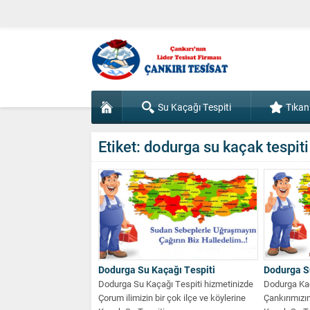
Su Kaçağı Tespiti
Tıkan
Etiket:
dodurga su kaçak tespiti
Dodurga Su Kaçağı Tespiti
Dodurga S
Dodurga Su Kaçağı Tespiti hizmetinizde
Dodurga Kaç
Çorum ilimizin bir çok ilçe ve köylerine
Çankırımızın