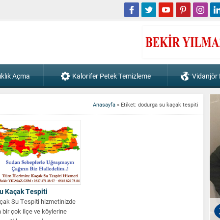
ıklık Açma
Kalorifer Petek Temizleme
Vidanjör
Anasayfa
»
Etiket: dodurga su kaçak tespiti
u Kaçak Tespiti
ak Su Tespiti hizmetinizde
 bir çok ilçe ve köylerine