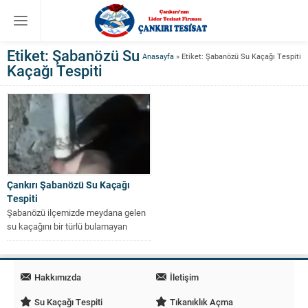
Etiket:
Şabanözü Su
Anasayfa
»
Etiket: Şabanözü Su Kaçağı Tespiti
Kaçağı Tespiti
Çankırı Şabanözü Su Kaçağı
Tespiti
Şabanözü ilçemizde meydana gelen
su kaçağını bir türlü bulamayan
hemşehrimiz evinde parkeler ve
duvar üzerinde...
Hakkımızda
İletişim
Su Kaçağı Tespiti
Tıkanıklık Açma