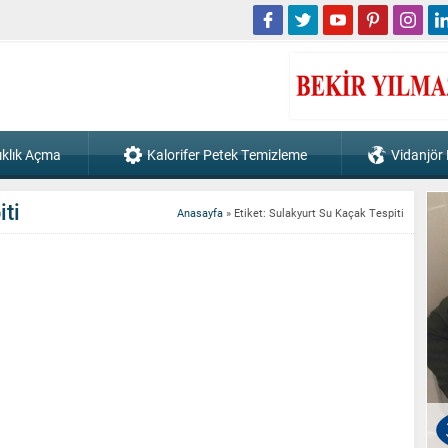
ıklık Açma
Kalorifer Petek Temizleme
Vidanjör
ti
Anasayfa
»
Etiket: Sulakyurt Su Kaçak Tespiti