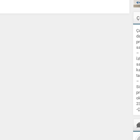
Ç
Ça
da
pr
sa
–
İz
sa
ka
ta
–
Si
pr
ol
23
-Ç