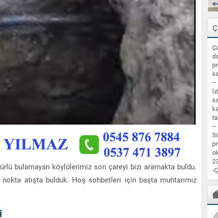
Ç
Ça
da
pr
sa
–
İz
sa
ka
ta
–
Si
pr
ol
23
ürlü bulamayan köylülerimiz son çareyi bizi aramakta buldu.
-Ç
 nokta atışta bulduk. Hoş sohbetleri için başta muhtarımız
i