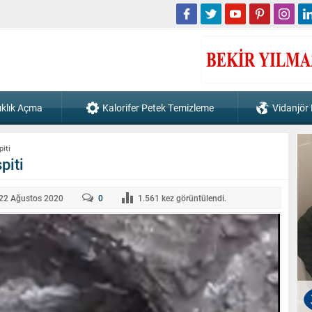
ıklık Açma
Kalorifer Petek Temizleme
Vidanjör
piti
piti
22 Ağustos
2020
0
1.561
kez görüntülendi.