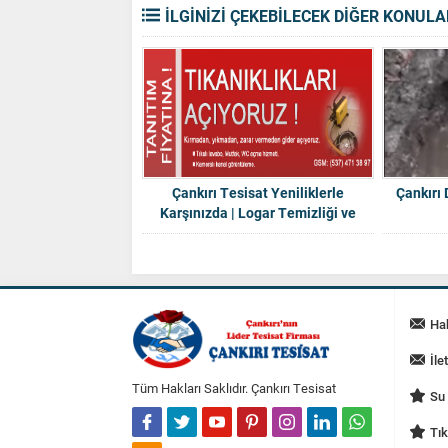
İLGİNİZİ ÇEKEBİLECEK DİĞER KONULA
Çankırı Tesisat Yeniliklerle
Çankırı
Karşınızda | Logar Temizliği ve
Pimaş İçi Yıkama
Ha
İle
Tüm Hakları Saklıdır. Çankırı Tesisat
Su 
Tık