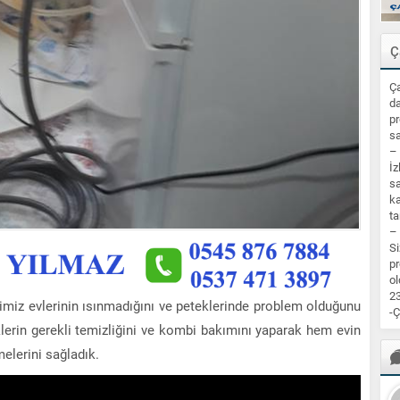
Ç
Ça
da
pr
sa
–
İz
sa
ka
ta
–
Si
pr
ol
23
rimiz evlerinin ısınmadığını ve peteklerinde problem olduğunu
-Ç
eklerin gerekli temizliğini ve kombi bakımını yaparak hem evin
elerini sağladık.