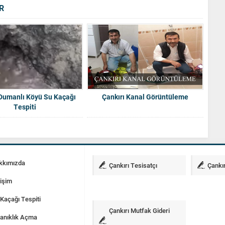
R
 Dumanlı Köyü Su Kaçağı
Çankırı Kanal Görüntüleme
Tespiti
kkımızda
Çankırı Tesisatçı
Çankır
tişim
Kaçağı Tespiti
Çankırı Mutfak Gideri
anıklık Açma