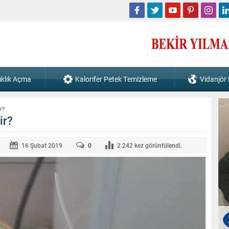
ıklık Açma
Kalorifer Petek Temizleme
Vidanjör
r?
ir?
16 Şubat
2019
0
2.242
kez görüntülendi.