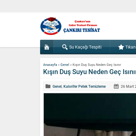
Su Kaçağı Tespiti
Tıkan
Anasayfa
»
Genel
»
Kışın Duş Suyu Neden Geç Isınır
Kışın Duş Suyu Neden Geç Isını
Genel
,
Kalorifer Petek Temizleme
26 Mart