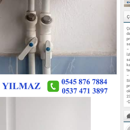
Ç
Ça
da
pr
sa
–
İz
sa
ka
ta
–
Si
pr
ol
23
-Ç