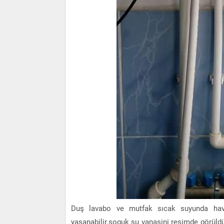
Duş lavabo ve mutfak sıcak suyunda hava
yaşanabilir.soguk su vanasini resimde görüldü