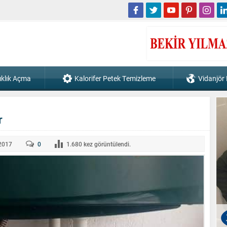
ıklık Açma
Kalorifer Petek Temizleme
Vidanjör
r
2017
0
1.680
kez görüntülendi.