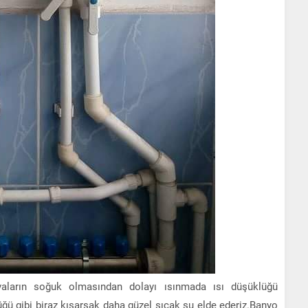
ların soğuk olmasından dolayı ısınmada ısı düşüklüğü
ğü gibi biraz kısarsak daha güzel sıcak su elde ederiz.Banyo