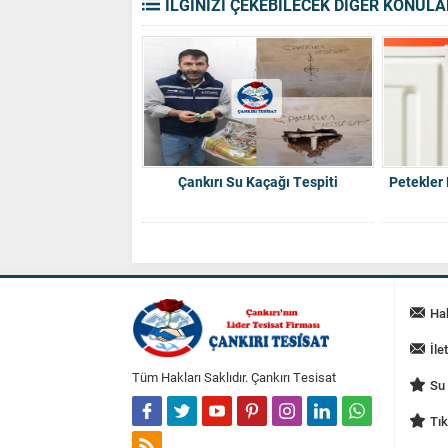
İLGİNİZİ ÇEKEBİLECEK DİĞER KONULA
Çankırı Su Kaçağı Tespiti
Petekler
Ha
İle
Tüm Hakları Saklıdır. Çankırı Tesisat
Su 
Tık