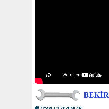
ZİYARETÇİ YORUMLARI