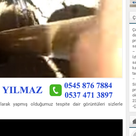
Ç
Ça
da
pr
sa
–
İz
sa
ka
ta
–
Si
pr
ol
23
larak yapmış olduğumuz tespite dair görüntüleri sizlerle
-Ç