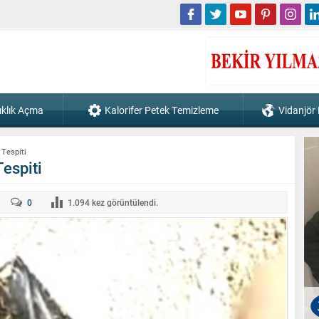
ıklık Açma
Kalorifer Petek Temizleme
Vidanjör
 Tespiti
espiti
0
1.094
kez görüntülendi.