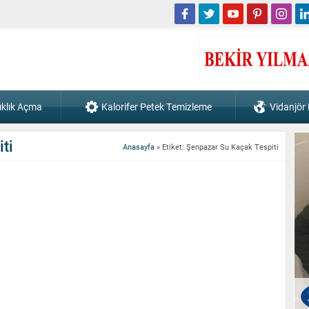
ıklık Açma
Kalorifer Petek Temizleme
Vidanjör
ti
Anasayfa
»
Etiket: Şenpazar Su Kaçak Tespiti