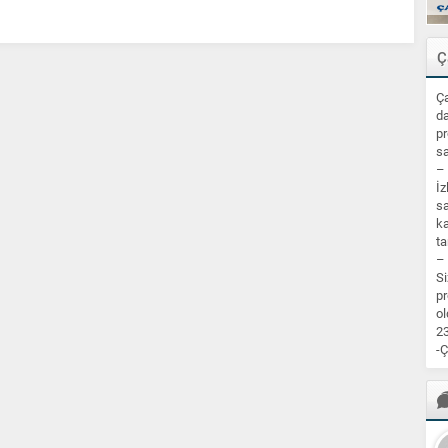
Ç
Ça
da
pr
sa
–
İz
sa
ka
ta
–
Si
pr
ol
23
-Ç