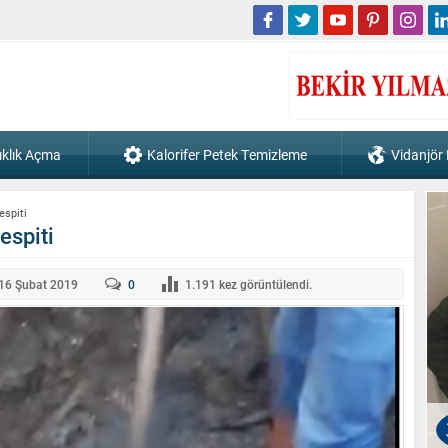
ıklık Açma
Kalorifer Petek Temizleme
Vidanjör
espiti
espiti
16 Şubat
2019
0
1.191
kez görüntülendi.