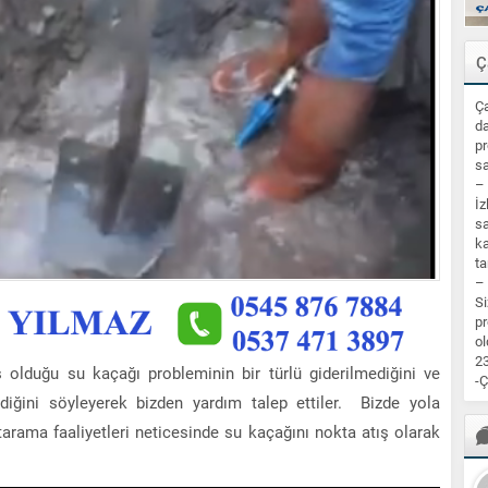
Ç
Ça
da
pr
sa
–
İz
sa
ka
ta
–
Si
pr
ol
23
ş olduğu su kaçağı probleminin bir türlü giderilmediğini ve
-Ç
diğini söyleyerek bizden yardım talep ettiler. Bizde yola
arama faaliyetleri neticesinde su kaçağını nokta atış olarak