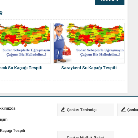
R
cık Su Kaçağı Tespiti
Saraykent Su Kaçağı Tespiti
kkımızda
Çankırı Tesisatçı
Çankır
tişim
Kaçağı Tespiti
Çankırı Mutfak Gideri