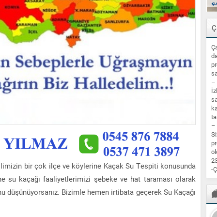
Ç
Ça
da
pr
sa
–
İz
sa
ka
ta
–
Si
pr
ol
23
limizin bir çok ilçe ve köylerine Kaçak Su Tespiti konusunda
-Ç
ne su kaçağı faaliyetlerimizi şebeke ve hat taraması olarak
nu düşünüyorsanız. Bizimle hemen irtibata geçerek Su Kaçağı