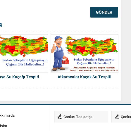
R
ya Su Kaçağı Tespiti
Atkaracalar Kaçak Su Tespiti
kkımızda
Çankırı Tesisatçı
Çankır
tişim