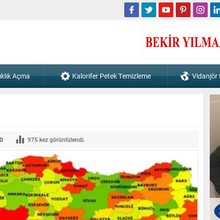
ıklık Açma
Kalorifer Petek Temizleme
Vidanjör
0
975
kez görüntülendi.